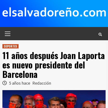
Saltar
al
contenido
Menú
principal
DEPORTES
11 años después Joan Laporta
es nuevo presidente del
Barcelona
5 años hace
Redacción