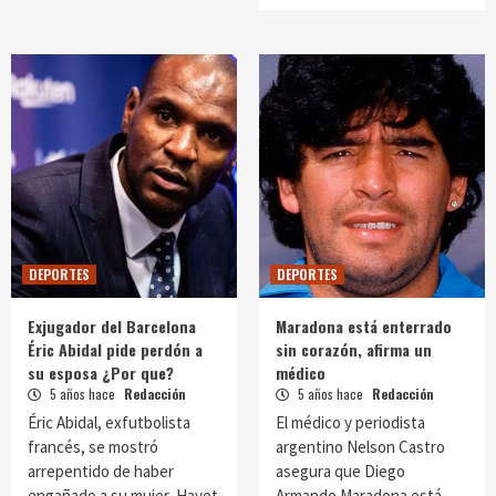
DEPORTES
DEPORTES
Exjugador del Barcelona
Maradona está enterrado
Éric Abidal pide perdón a
sin corazón, afirma un
su esposa ¿Por que?
médico
5 años hace
Redacción
5 años hace
Redacción
Éric Abidal, exfutbolista
El médico y periodista
francés, se mostró
argentino Nelson Castro
arrepentido de haber
asegura que Diego
engañado a su mujer, Hayet
Armando Maradona está