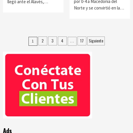
por 0-4 a Macedonia del
llegó ante el Alavés,…
Norte y se convirtió en la…
Paginación
2
3
4
17
Siguiente
1
…
de
entradas
Ads