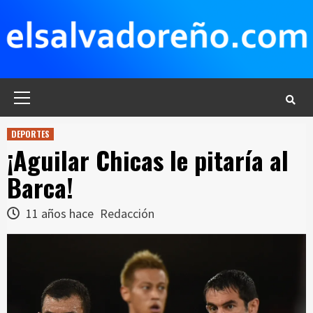
Saltar
al
contenido
Menú
principal
DEPORTES
¡Aguilar Chicas le pitaría al
Barca!
11 años hace
Redacción