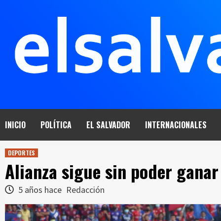
Saltar
al
contenido
INICIO
POLÍTICA
EL SALVADOR
INTERNACIONALES
DEPORTES
Alianza sigue sin poder ganar
5 años hace
Redacción