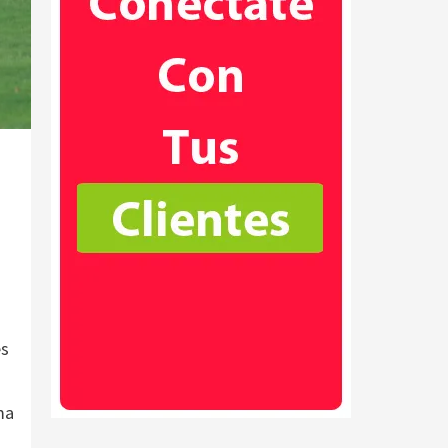
es
ma