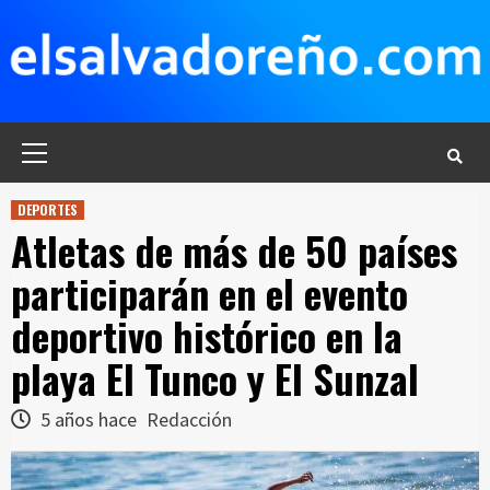
Saltar
al
contenido
Menú
principal
DEPORTES
Atletas de más de 50 países
participarán en el evento
deportivo histórico en la
playa El Tunco y El Sunzal
5 años hace
Redacción