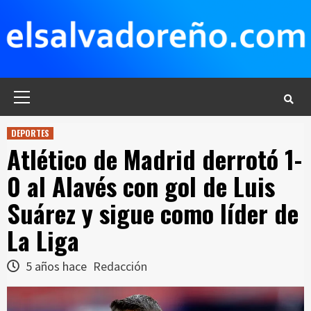
Saltar
al
contenido
Menú
principal
DEPORTES
Atlético de Madrid derrotó 1-
0 al Alavés con gol de Luis
Suárez y sigue como líder de
La Liga
5 años hace
Redacción