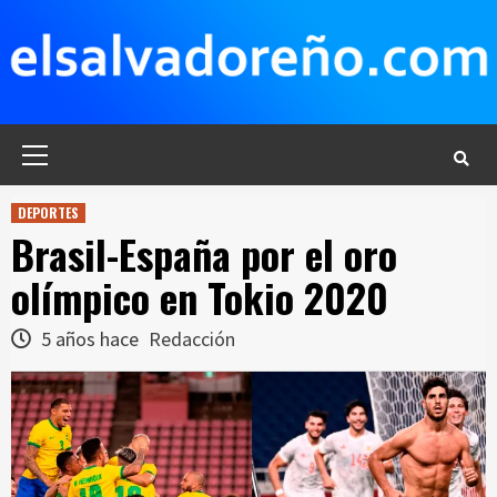
Saltar
al
contenido
Menú
principal
DEPORTES
Brasil-España por el oro
olímpico en Tokio 2020
5 años hace
Redacción