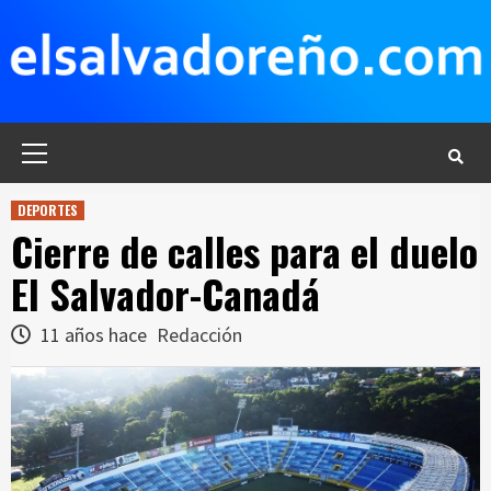
Saltar
al
contenido
Menú
principal
DEPORTES
Cierre de calles para el duelo
El Salvador-Canadá
11 años hace
Redacción