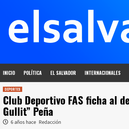
Saltar
al
contenido
INICIO
POLÍTICA
EL SALVADOR
INTERNACIONALES
DEPORTES
Club Deportivo FAS ficha al d
Gullit” Peña
6 años hace
Redacción