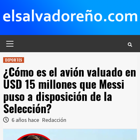
Saltar
al
contenido
Menú
principal
DEPORTES
¿Cómo es el avión valuado en
USD 15 millones que Messi
puso a disposición de la
Selección?
6 años hace
Redacción