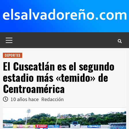
Saltar
al
contenido
Menú
principal
DEPORTES
El Cuscatlán es el segundo
estadio más «temido» de
Centroamérica
10 años hace
Redacción