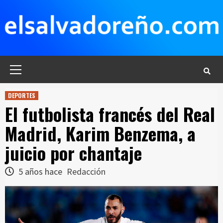
Saltar
al
contenido
Menú
principal
DEPORTES
El futbolista francés del Real
Madrid, Karim Benzema, a
juicio por chantaje
5 años hace
Redacción