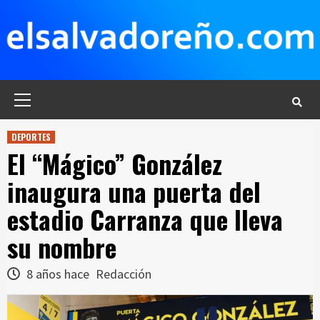
Saltar
al
contenido
Menú
principal
DEPORTES
El “Mágico” González
inaugura una puerta del
estadio Carranza que lleva
su nombre
8 años hace
Redacción