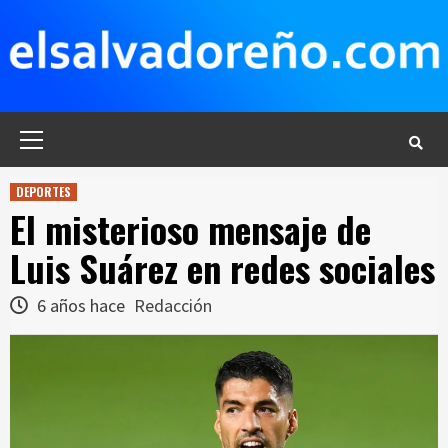
Saltar
al
contenido
Menú
principal
DEPORTES
El misterioso mensaje de
Luis Suárez en redes sociales
6 años hace
Redacción