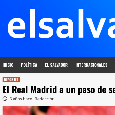
Saltar
al
contenido
INICIO
POLÍTICA
EL SALVADOR
INTERNACIONALES
DEPORTES
El Real Madrid a un paso de s
6 años hace
Redacción