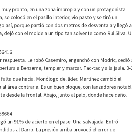
gó muy pronto, en una zona impropia y con un protagonista
se colocó en el pasillo interior, vio pasto y se tiró un
go así, porque partió con dos metros de desventaja y llegó a
a, dejó con el molde a un tipo tan solvente como Rui Silva. U
156416
ar respuesta. Le robó Casemiro, enganchó con Modric, cedió 
pertura a Benzema, templar y marcar. Tac-tac y a la jaula. 0-
falta que hacía. Monólogo del líder. Martínez cambió el
a al área contraria. Es un buen bloque, con lanzadores notab
e desde la frontal. Abajo, junto al palo, donde hace daño.
558664
egó un 91% de acierto en el pase. Una salvajada. Entró
rdidos al Darro. La presión arriba provocó el error de