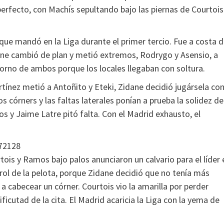
perfecto, con Machís sepultando bajo las piernas de Courtois
que mandó en la Liga durante el primer tercio. Fue a costa 
dane cambió de plan y metió extremos, Rodrygo y Asensio, a
orno de ambos porque los locales llegaban con soltura.
rtínez metió a Antoñito y Eteki, Zidane decidió jugársela co
córners y las faltas laterales ponían a prueba la solidez de
os y Jaime Latre pitó falta. Con el Madrid exhausto, el
272128
ois y Ramos bajo palos anunciaron un calvario para el líder 
rol de la pelota, porque Zidane decidió que no tenía más
e a cabecear un córner. Courtois vio la amarilla por perder
icutad de la cita. El Madrid acaricia la Liga con la yema de