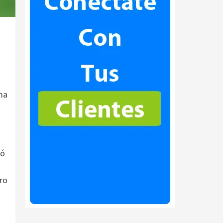
ma
ió
ro