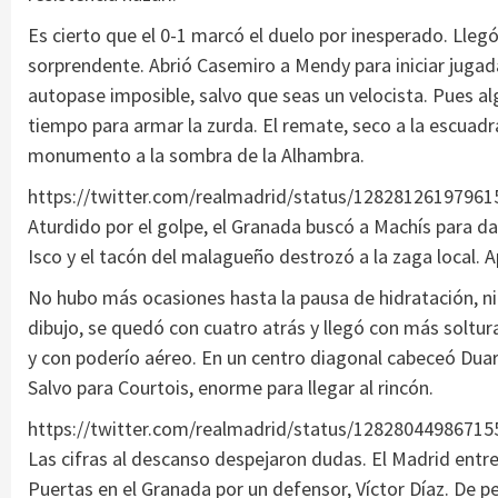
Es cierto que el 0-1 marcó el duelo por inesperado. Lle
sorprendente. Abrió Casemiro a Mendy para iniciar jugada, 
autopase imposible, salvo que seas un velocista. Pues al
tiempo para armar la zurda. El remate, seco a la escuadr
monumento a la sombra de la Alhambra.
https://twitter.com/realmadrid/status/1282812619796
Aturdido por el golpe, el Granada buscó a Machís para d
Isco y el tacón del malagueño destrozó a la zaga local. A
No hubo más ocasiones hasta la pausa de hidratación, ni 
dibujo, se quedó con cuatro atrás y llegó con más soltur
y con poderío aéreo. En un centro diagonal cabeceó Duart
Salvo para Courtois, enorme para llegar al rincón.
https://twitter.com/realmadrid/status/1282804498671
Las cifras al descanso despejaron dudas. El Madrid entr
Puertas en el Granada por un defensor, Víctor Díaz. De pe