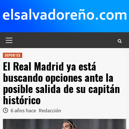
Saltar
al
contenido
Menú
principal
DEPORTES
El Real Madrid ya está
buscando opciones ante la
posible salida de su capitán
histórico
6 años hace
Redacción