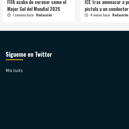
FIFA acaba de coronar como el
ICE tras amenazar a p
Mejor Gol del Mundial 2026
pistola a un conductor
1 semana hace
Redacción
4 meses hace
Redacción
Sígueme en Twitter
Mis tuits