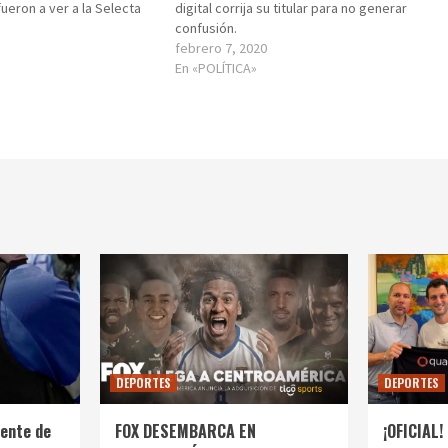
ueron a ver a la Selecta
digital corrija su titular para no generar
confusión.
febrero 7, 2020
En «POLÍTICA»
DEPORTES
DEPORTES
ente de
FOX DESEMBARCA EN
¡OFICIAL! 