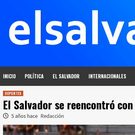
Saltar
al
contenido
INICIO
POLÍTICA
EL SALVADOR
INTERNACIONALES
DEPORTES
El Salvador se reencontró con
5 años hace
Redacción