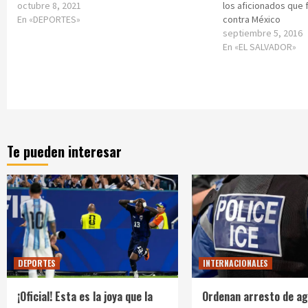
octubre 8, 2021
los aficionados que f
En «DEPORTES»
contra México
septiembre 5, 2016
En «EL SALVADOR»
Te pueden interesar
DEPORTES
INTERNACIONALES
¡Oficial! Esta es la joya que la
Ordenan arresto de ag