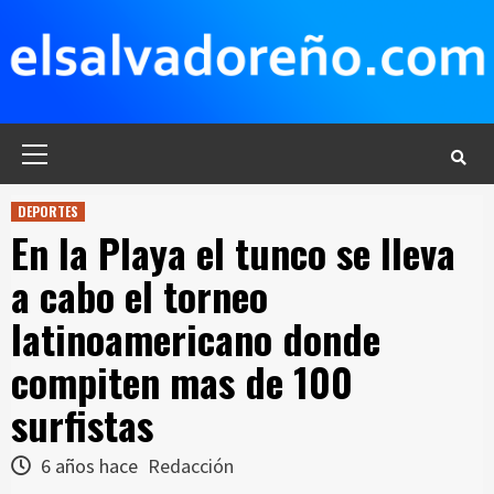
Saltar
al
contenido
Menú
principal
DEPORTES
En la Playa el tunco se lleva
a cabo el torneo
latinoamericano donde
compiten mas de 100
surfistas
6 años hace
Redacción