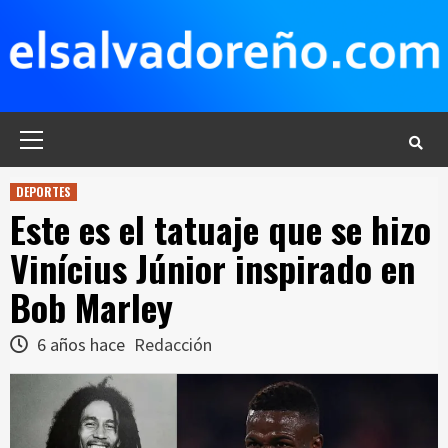
Saltar
al
contenido
Menú
principal
DEPORTES
Este es el tatuaje que se hizo
Vinícius Júnior inspirado en
Bob Marley
6 años hace
Redacción