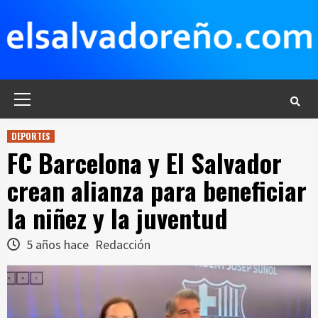
Saltar
al
contenido
Menú
principal
DEPORTES
FC Barcelona y El Salvador
crean alianza para beneficiar
la niñez y la juventud
5 años hace
Redacción