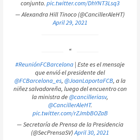
conjunto.
pic.twitter.com/DhYNT3Lsq3
— Alexandra Hill Tinoco (@CancillerAleHT)
April 29, 2021
#ReuniónFCBarcelona
| Este es el mensaje
que envió el presidente del
@FCBarcelona_es
,
@JoanLaportaFCB
, a la
niñez salvadoreña, luego del encuentro con
la ministra de
@cancilleriasv
,
@CancillerAleHT
.
pic.twitter.com/rZJmbBOZaB
— Secretaría de Prensa de la Presidencia
(@SecPrensaSV)
April 30, 2021