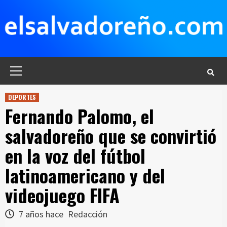
Saltar
al
contenido
Menú
principal
DEPORTES
Fernando Palomo, el
salvadoreño que se convirtió
en la voz del fútbol
latinoamericano y del
videojuego FIFA
7 años hace
Redacción