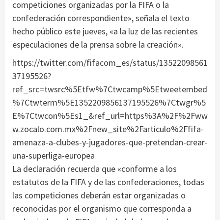
competiciones organizadas por la FIFA o la
confederación correspondiente», señala el texto
hecho público este jueves, «a la luz de las recientes
especulaciones de la prensa sobre la creación».
https://twitter.com/fifacom_es/status/13522098561
37195526?
ref_src=twsrc%5Etfw%7Ctwcamp%5Etweetembed
%7Ctwterm%5E1352209856137195526%7Ctwgr%5
E%7Ctwcon%5Es1_&ref_url=https%3A%2F%2Fww
w.zocalo.com.mx%2Fnew_site%2Farticulo%2Ffifa-
amenaza-a-clubes-y-jugadores-que-pretendan-crear-
una-superliga-europea
La declaración recuerda que «conforme a los
estatutos de la FIFA y de las confederaciones, todas
las competiciones deberán estar organizadas o
reconocidas por el organismo que corresponda a