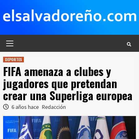
Saltar
al
contenido
Menú
principal
DEPORTES
FIFA amenaza a clubes y
jugadores que pretendan
crear una Superliga europea
6 años hace
Redacción