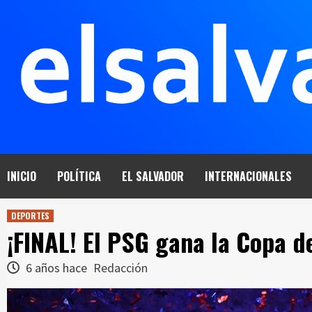
Saltar
al
contenido
INICIO
POLÍTICA
EL SALVADOR
INTERNACIONALES
DEPORTES
¡FINAL! El PSG gana la Copa 
6 años hace
Redacción