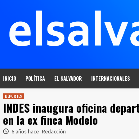
Saltar
al
contenido
INICIO
POLÍTICA
EL SALVADOR
INTERNACIONALES
DEPORTES
INDES inaugura oficina depar
en la ex finca Modelo
6 años hace
Redacción