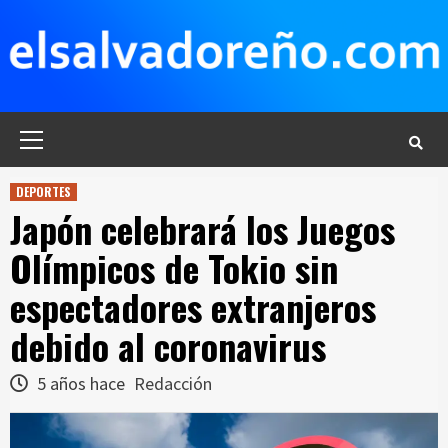
Saltar
al
contenido
Menú
principal
DEPORTES
Japón celebrará los Juegos
Olímpicos de Tokio sin
espectadores extranjeros
debido al coronavirus
5 años hace
Redacción