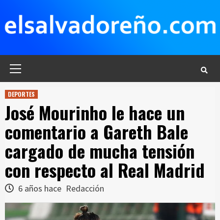
Saltar
al
contenido
Menú
principal
DEPORTES
José Mourinho le hace un
comentario a Gareth Bale
cargado de mucha tensión
con respecto al Real Madrid
6 años hace
Redacción