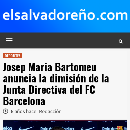
Saltar
al
contenido
Menú
principal
DEPORTES
Josep Maria Bartomeu
anuncia la dimisión de la
Junta Directiva del FC
Barcelona
6 años hace
Redacción