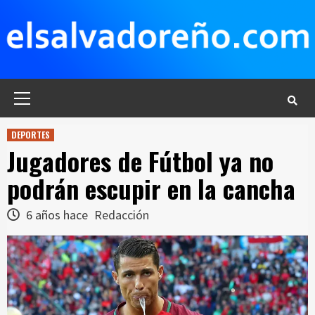
Saltar
al
contenido
Menú
principal
DEPORTES
Jugadores de Fútbol ya no
podrán escupir en la cancha
6 años hace
Redacción