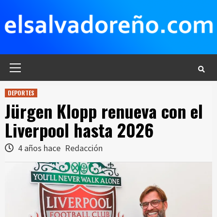
Saltar
al
contenido
Menú
principal
DEPORTES
Jürgen Klopp renueva con el
Liverpool hasta 2026
4 años hace
Redacción