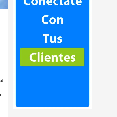
al
on