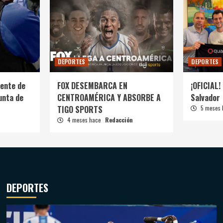
DEPORTES
DEPORTES
ente de
FOX DESEMBARCA EN
¡OFICIAL! 
unta de
CENTROAMÉRICA Y ABSORBE A
Salvador
TIGO SPORTS
5 meses
4 meses hace
Redacción
DEPORTES