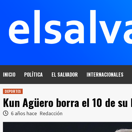
Saltar
al
contenido
INICIO
POLÍTICA
EL SALVADOR
INTERNACIONALES
DEPORTES
Kun Agüero borra el 10 de su 
6 años hace
Redacción