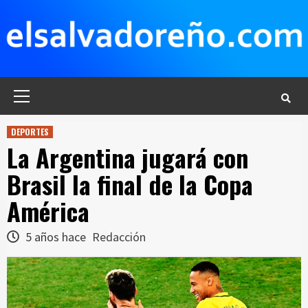
Saltar
al
contenido
Menú
principal
DEPORTES
La Argentina jugará con
Brasil la final de la Copa
América
5 años hace
Redacción