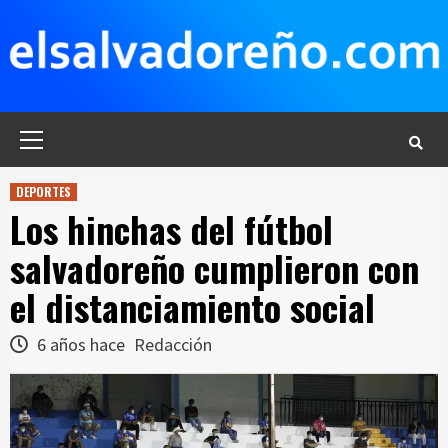
Saltar
al
contenido
Menú
principal
DEPORTES
Los hinchas del fútbol
salvadoreño cumplieron con
el distanciamiento social
6 años hace
Redacción