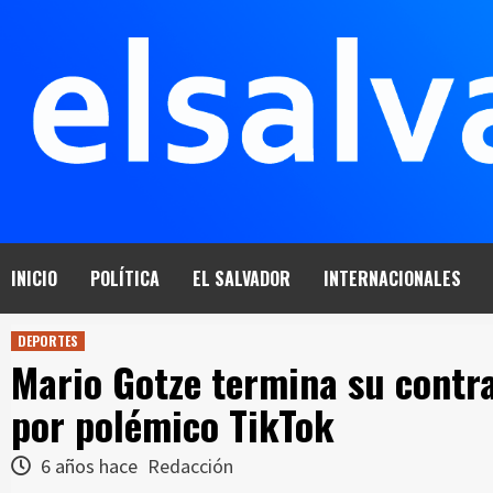
Saltar
al
contenido
INICIO
POLÍTICA
EL SALVADOR
INTERNACIONALES
DEPORTES
Mario Gotze termina su contr
por polémico TikTok
6 años hace
Redacción