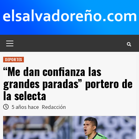
Saltar
al
contenido
Menú
principal
DEPORTES
“Me dan confianza las
grandes paradas” portero de
la selecta
5 años hace
Redacción