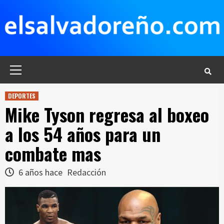
Saltar
al
contenido
Menú
principal
DEPORTES
Mike Tyson regresa al boxeo
a los 54 años para un
combate mas
6 años hace
Redacción