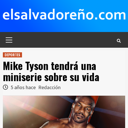
Saltar
al
contenido
Menú
principal
DEPORTES
Mike Tyson tendrá una
miniserie sobre su vida
5 años hace
Redacción