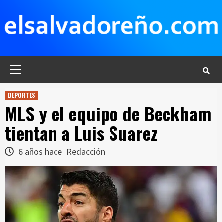
Saltar
al
contenido
Menú
principal
DEPORTES
MLS y el equipo de Beckham
tientan a Luis Suarez
6 años hace
Redacción