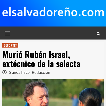
Saltar
al
contenido
Menú
principal
DEPORTES
Murió Rubén Israel,
extécnico de la selecta
5 años hace
Redacción