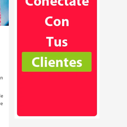
ón
de
re