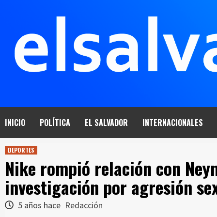
Saltar
al
contenido
INICIO
POLÍTICA
EL SALVADOR
INTERNACIONALES
DEPORTES
Nike rompió relación con Ney
investigación por agresión se
5 años hace
Redacción