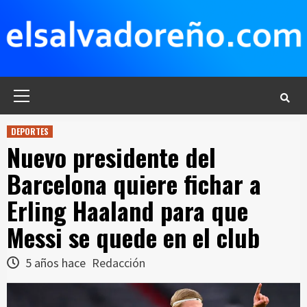
Saltar
al
contenido
Menú
principal
DEPORTES
Nuevo presidente del
Barcelona quiere fichar a
Erling Haaland para que
Messi se quede en el club
5 años hace
Redacción