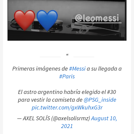
Primeras imágenes de
#Messi
a su llegada a
#Paris
El astro argentino habría elegido el #30
para vestir la camiseta de
@PSG_inside
pic.twitter.com/gxWkuhxG3r
— AXEL SOLÍS (@axelsolisrmz)
August 10,
2021