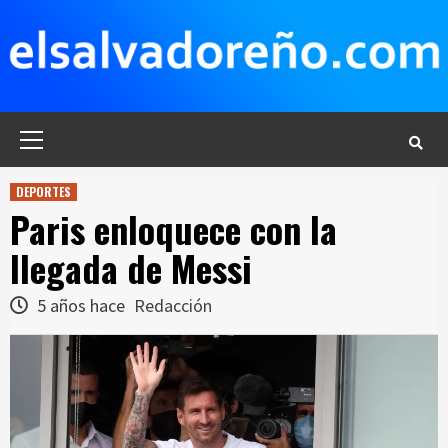
Saltar
al
contenido
Menú
principal
DEPORTES
Paris enloquece con la
llegada de Messi
5 años hace
Redacción