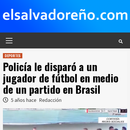
Saltar
al
contenido
Menú
principal
DEPORTES
Policía le disparó a un
jugador de fútbol en medio
de un partido en Brasil
5 años hace
Redacción