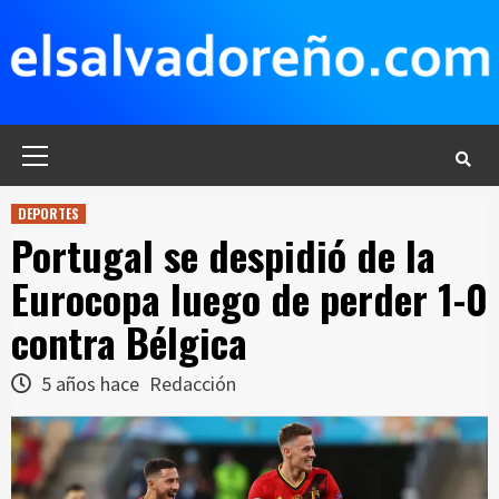
Saltar
al
contenido
Menú
principal
DEPORTES
Portugal se despidió de la
Eurocopa luego de perder 1-0
contra Bélgica
5 años hace
Redacción