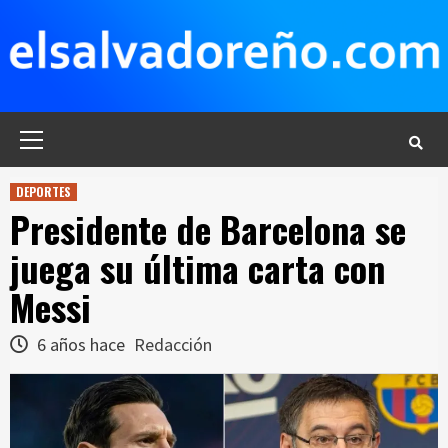
Saltar
al
contenido
Menú
principal
DEPORTES
Presidente de Barcelona se
juega su última carta con
Messi
6 años hace
Redacción