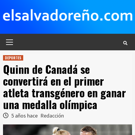
Saltar
al
contenido
Menú
principal
DEPORTES
Quinn de Canadá se
convertirá en el primer
atleta transgénero en ganar
una medalla olímpica
5 años hace
Redacción