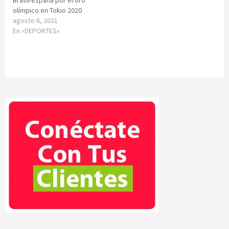
Brasil-España por el oro
olímpico en Tokio 2020
agosto 6, 2021
En «DEPORTES»