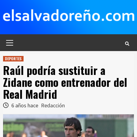
Saltar
al
contenido
Menú
principal
DEPORTES
Raúl podría sustituir a
Zidane como entrenador del
Real Madrid
6 años hace
Redacción