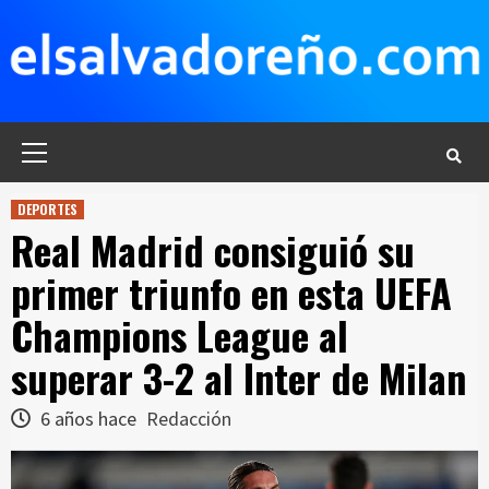
Saltar
al
contenido
Menú
principal
DEPORTES
Real Madrid consiguió su
primer triunfo en esta UEFA
Champions League al
superar 3-2 al Inter de Milan
6 años hace
Redacción