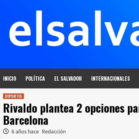
Saltar
al
contenido
INICIO
POLÍTICA
EL SALVADOR
INTERNACIONALES
DEPORTES
Rivaldo plantea 2 opciones pa
Barcelona
6 años hace
Redacción