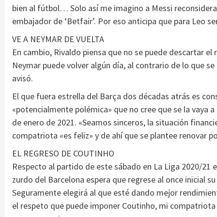
bien al fútbol… Solo así me imagino a Messi reconsidera
embajador de ‘Betfair’. Por eso anticipa que para Leo s
VE A NEYMAR DE VUELTA
En cambio, Rivaldo piensa que no se puede descartar el 
Neymar puede volver algún día, al contrario de lo que se
avisó.
El que fuera estrella del Barça dos décadas atrás es co
«potencialmente polémica» que no cree que se la vaya a p
de enero de 2021. «Seamos sinceros, la situación financie
compatriota «es feliz» y de ahí que se plantee renovar po
EL REGRESO DE COUTINHO
Respecto al partido de este sábado en La Liga 2020/21 en
zurdo del Barcelona espera que regrese al once inicial s
Seguramente elegirá al que esté dando mejor rendimiento
el respeto que puede imponer Coutinho, mi compatriota 