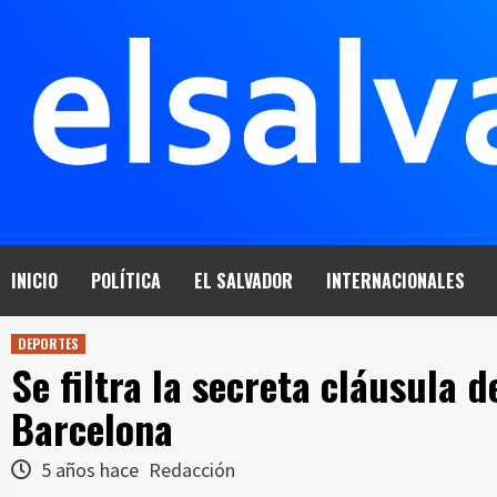
Saltar
al
contenido
INICIO
POLÍTICA
EL SALVADOR
INTERNACIONALES
DEPORTES
Se filtra la secreta cláusula d
Barcelona
5 años hace
Redacción