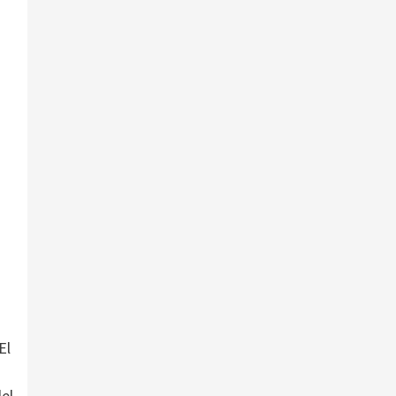
El
del