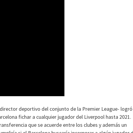
-director deportivo del conjunto de la Premier League- logró
arcelona fichar a cualquier jugador del Liverpool hasta 2021. 
transferencia que se acuerde entre los clubes y además un
umpliría si el Barcelona buscaría incorporar a algún jugador 