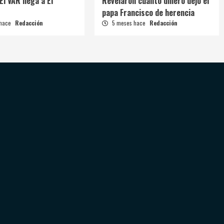
El VAR llega a El
Revelaron cuánto dinero dejó el
papa Francisco de herencia
 hace
Redacción
5 meses hace
Redacción