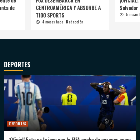
ente de
FOX DESEMBARCA EN
¡OFICIAL! 
unta de
CENTROAMÉRICA Y ABSORBE A
Salvador
TIGO SPORTS
5 meses
4 meses hace
Redacción
DEPORTES
DEPORTES
¡Oficial! Esta es la joya que la FIFA acaba de coronar como