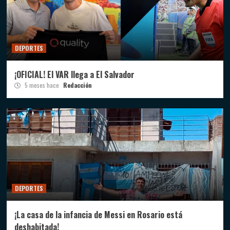
DEPORTES
¡OFICIAL! El VAR llega a El Salvador
5 meses hace
Redacción
DEPORTES
¡La casa de la infancia de Messi en Rosario está
deshabitada!