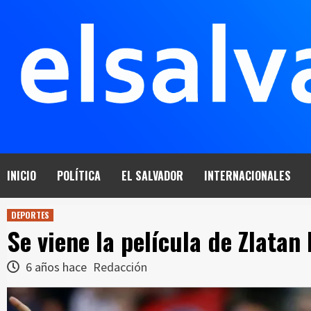
Saltar
al
contenido
INICIO
POLÍTICA
EL SALVADOR
INTERNACIONALES
DEPORTES
Se viene la película de Zlatan
6 años hace
Redacción