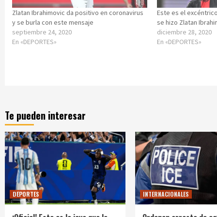
Zlatan Ibrahimovic da positivo en coronavirus
Este es el excéntric
y se burla con este mensaje
se hizo Zlatan Ibrah
septiembre 24, 2020
diciembre 28, 2020
En «DEPORTES»
En «DEPORTES»
Te pueden interesar
DEPORTES
INTERNACIONALES