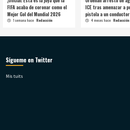
¡Oficial! Esta es la joya que la
Ordenan arresto de ag
FIFA acaba de coronar como el
ICE tras amenazar a p
Mejor Gol del Mundial 2026
pistola a un conductor
1 semana hace
Redacción
4 meses hace
Redacción
Sígueme en Twitter
Mis tuits